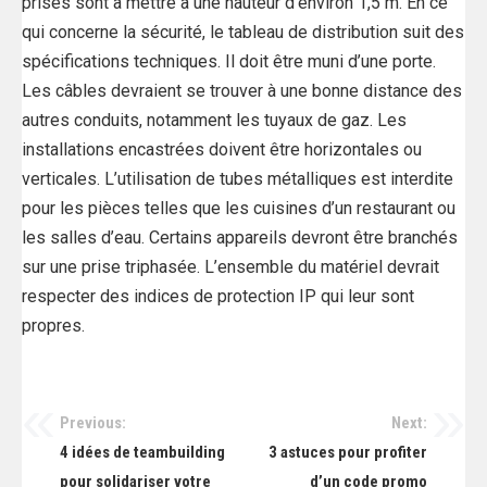
prises sont à mettre à une hauteur d’environ 1,5 m. En ce
qui concerne la sécurité, le tableau de distribution suit des
spécifications techniques. Il doit être muni d’une porte.
Les câbles devraient se trouver à une bonne distance des
autres conduits, notamment les tuyaux de gaz. Les
installations encastrées doivent être horizontales ou
verticales. L’utilisation de tubes métalliques est interdite
pour les pièces telles que les cuisines d’un restaurant ou
les salles d’eau. Certains appareils devront être branchés
sur une prise triphasée. L’ensemble du matériel devrait
respecter des indices de protection IP qui leur sont
propres.
Previous:
Next:
Navigation
4 idées de teambuilding
3 astuces pour profiter
de
pour solidariser votre
d’un code promo