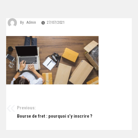
By
Admin
27/07/2021
Previous:
Navigation
Bourse de fret : pourquoi s’y inscrire ?
de
l’article